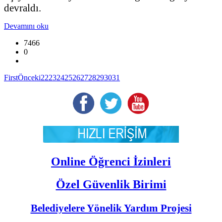
devraldı.
Devamını oku
7466
0
First
Önceki
22
23
24
25
26
27
28
29
30
31
Online Öğrenci İzinleri
Özel Güvenlik Birimi
Belediyelere Yönelik Yardım Projesi