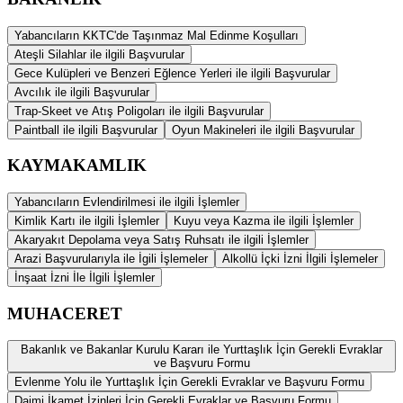
Yabancıların KKTC'de Taşınmaz Mal Edinme Koşulları
Ateşli Silahlar ile ilgili Başvurular
Gece Kulüpleri ve Benzeri Eğlence Yerleri ile ilgili Başvurular
Avcılık ile ilgili Başvurular
Trap-Skeet ve Atış Poligoları ile ilgili Başvurular
Paintball ile ilgili Başvurular
Oyun Makineleri ile ilgili Başvurular
KAYMAKAMLIK
Yabancıların Evlendirilmesi ile ilgili İşlemler
Kimlik Kartı ile ilgili İşlemler
Kuyu veya Kazma ile ilgili İşlemler
Akaryakıt Depolama veya Satış Ruhsatı ile ilgili İşlemler
Arazi Başvurularıyla ile İgili İşlemeler
Alkollü İçki İzni İlgili İşlemeler
İnşaat İzni İle İlgili İşlemler
MUHACERET
Bakanlık ve Bakanlar Kurulu Kararı ile Yurttaşlık İçin Gerekli Evraklar
ve Başvuru Formu
Evlenme Yolu ile Yurttaşlık İçin Gerekli Evraklar ve Başvuru Formu
Daimi İkamet İzinleri İçin Gerekli Evraklar ve Başvuru Formu