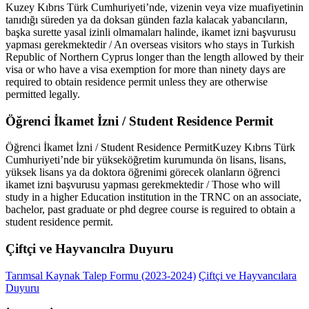
Kuzey Kıbrıs Türk Cumhuriyeti’nde, vizenin veya vize muafiyetinin
tanıdığı süreden ya da doksan günden fazla kalacak yabancıların,
başka surette yasal izinli olmamaları halinde, ikamet izni başvurusu
yapması gerekmektedir / An overseas visitors who stays in Turkish
Republic of Northern Cyprus longer than the length allowed by their
visa or who have a visa exemption for more than ninety days are
required to obtain residence permit unless they are otherwise
permitted legally.
Öğrenci İkamet İzni / Student Residence Permit
Öğrenci İkamet İzni / Student Residence PermitKuzey Kıbrıs Türk
Cumhuriyeti’nde bir yükseköğretim kurumunda ön lisans, lisans,
yüksek lisans ya da doktora öğrenimi görecek olanların öğrenci
ikamet izni başvurusu yapması gerekmektedir / Those who will
study in a higher Education institution in the TRNC on an associate,
bachelor, past graduate or phd degree course is reguired to obtain a
student residence permit.
Çiftçi ve Hayvancılra Duyuru
Tarımsal Kaynak Talep Formu (2023-2024)
Çiftçi ve Hayvancılara
Duyuru