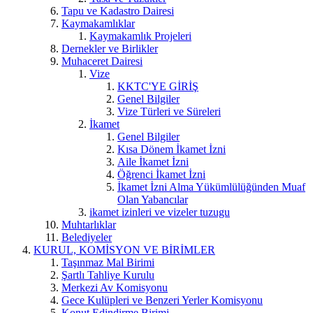
Tapu ve Kadastro Dairesi
Kaymakamlıklar
Kaymakamlık Projeleri
Dernekler ve Birlikler
Muhaceret Dairesi
Vize
KKTC'YE GİRİŞ
Genel Bilgiler
Vize Türleri ve Süreleri
İkamet
Genel Bilgiler
Kısa Dönem İkamet İzni
Aile İkamet İzni
Öğrenci İkamet İzni
İkamet İzni Alma Yükümlülüğünden Muaf
Olan Yabancılar
ikamet izinleri ve vizeler tuzugu
Muhtarlıklar
Belediyeler
KURUL, KOMİSYON VE BİRİMLER
Taşınmaz Mal Birimi
Şartlı Tahliye Kurulu
Merkezi Av Komisyonu
Gece Kulüpleri ve Benzeri Yerler Komisyonu
Konut Edindirme Birimi