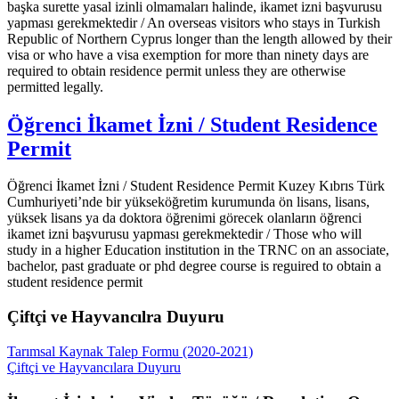
başka surette yasal izinli olmamaları halinde, ikamet izni başvurusu
yapması gerekmektedir / An overseas visitors who stays in Turkish
Republic of Northern Cyprus longer than the length allowed by their
visa or who have a visa exemption for more than ninety days are
required to obtain residence permit unless they are otherwise
permitted legally.
Öğrenci İkamet İzni / Student Residence
Permit
Öğrenci İkamet İzni / Student Residence Permit
Kuzey Kıbrıs Türk
Cumhuriyeti’nde bir yükseköğretim kurumunda ön lisans, lisans,
yüksek lisans ya da doktora öğrenimi görecek olanların öğrenci
ikamet izni başvurusu yapması gerekmektedir / Those who will
study in a higher Education institution in the TRNC on an associate,
bachelor, past graduate or phd degree course is reguired to obtain a
student residence permit
Çiftçi ve Hayvancılra Duyuru
Tarımsal Kaynak Talep Formu (2020-2021)
Çiftçi ve Hayvancılara Duyuru