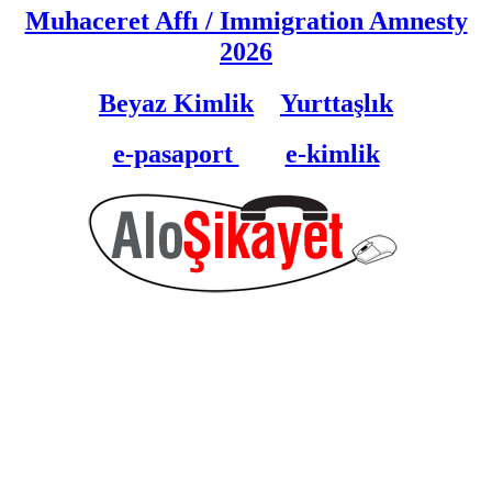
Muhaceret Affı / Immigration Amnesty
202
6
Beyaz Kimlik
Yurttaşlık
e-pasaport
e-kimlik