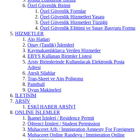
Özel Güvenlik Birimi
Özel Güvenlik Formlar
Özel Güvenlik Hizmetleri Yasası
Özel Güvenlik Hizmetleri Tüzüğü
Özel Güvenlik Eğitimi ve Sınav Başvuru Formu
HİZMETLER
Alo Hatları
Onay (Tasdik) İşlemleri
Kaymakamlıklarca Verilen Hizmetler
EBYS Kullanan Birimler Listesi
Arşiv Birimlerinde Kullanılacak Elektronik Posta
Adresi
Ateşli Silahlar
Trap-Skeet ve Atış Poligonu
Paintball
Oyun Makineleri
İLETİŞİM
ARŞİV
ESKİ HABER ARŞİVİ
ONLİNE İŞLEMLER
İkamet İzinleri / Residence Permit
Öğrenci İzinleri / Student Permission
Muhaceret Affı / Immigration Amnesty For Foreigners
Muhaceret Online Randevu / Immigration Online