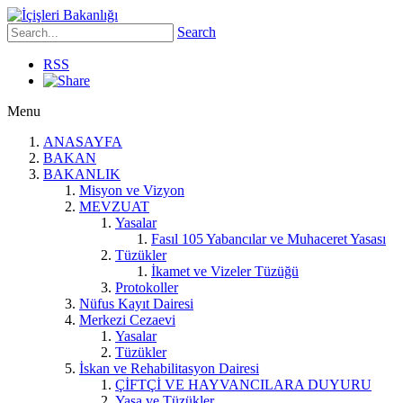
Search
RSS
Menu
ANASAYFA
BAKAN
BAKANLIK
Misyon ve Vizyon
MEVZUAT
Yasalar
Fasıl 105 Yabancılar ve Muhaceret Yasası
Tüzükler
İkamet ve Vizeler Tüzüğü
Protokoller
Nüfus Kayıt Dairesi
Merkezi Cezaevi
Yasalar
Tüzükler
İskan ve Rehabilitasyon Dairesi
ÇİFTÇİ VE HAYVANCILARA DUYURU
Yasa ve Tüzükler