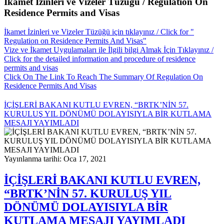
İkamet İzinleri ve Vizeler Tüzüğü / Regulation On
Residence Permits and Visas
İkamet İzinleri ve Vizeler Tüzüğü için tıklayınız / Click for "
Regulation on Residence Permits And Visas"
Vize ve İkamet Uygulamaları ile İlgili bilgi Almak İçin Tıklayınız /
Click for the detailed information and procedure of residence
permits and visas
Click On The Link To Reach The Summary Of Regulation On
Residence Permits And Visas
İÇİŞLERİ BAKANI KUTLU EVREN, “BRTK’NİN 57.
KURULUŞ YIL DÖNÜMÜ DOLAYISIYLA BİR KUTLAMA
MESAJI YAYIMLADI
Yayınlanma tarihi: Oca 17, 2021
İÇİŞLERİ BAKANI KUTLU EVREN,
“BRTK’NİN 57. KURULUŞ YIL
DÖNÜMÜ DOLAYISIYLA BİR
KUTLAMA MESAJI YAYIMLADI