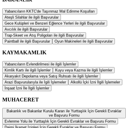
Yabancıların KKTC'de Taşınmaz Mal Edinme Koşulları
Ateşli Silahlar ile ilgili Başvurular
Gece Kulüpleri ve Benzeri Eğlence Yerleri ile ilgili Başvurular
Avcılık ile ilgili Başvurular
Trap-Skeet ve Atış Poligoları ile ilgili Başvurular
Paintball ile ilgili Başvurular
Oyun Makineleri ile ilgili Başvurular
KAYMAKAMLIK
Yabancıların Evlendirilmesi ile ilgili İşlemler
Kimlik Kartı ile ilgili İşlemler
Kuyu veya Kazma ile ilgili İşlemler
Akaryakıt Depolama veya Satış Ruhsatı ile ilgili İşlemler
Arazi Başvurularıyla ile İgili İşlemeler
Alkollü İçki İzni İlgili İşlemeler
İnşaat İzni İle İlgili İşlemler
MUHACERET
Bakanlık ve Bakanlar Kurulu Kararı ile Yurttaşlık İçin Gerekli Evraklar
ve Başvuru Formu
Evlenme Yolu ile Yurttaşlık İçin Gerekli Evraklar ve Başvuru Formu
Daimi İkamet İzinleri İçin Gerekli Evraklar ve Başvuru Formu