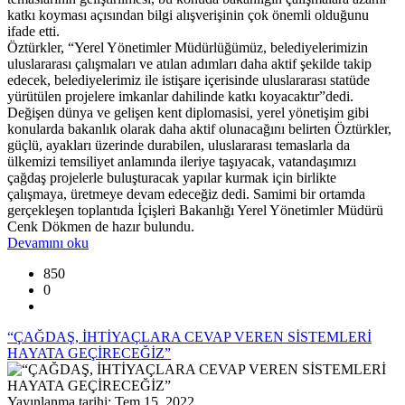
katkı koyması açısından bilgi alışverişinin çok önemli olduğunu
ifade etti.
Öztürkler, “Yerel Yönetimler Müdürlüğümüz, belediyelerimizin
uluslararası çalışmaları ve atılan adımları daha aktif şekilde takip
edecek, belediyelerimiz ile istişare içerisinde uluslararası statüde
yürütülen projelere imkanlar dahilinde katkı koyacaktır”dedi.
Değişen dünya ve gelişen kent diplomasisi, yerel yönetişim gibi
konularda bakanlık olarak daha aktif olunacağını belirten Öztürkler,
güçlü, ayakları üzerinde durabilen, uluslararası temaslarla da
ülkemizi temsiliyet anlamında ileriye taşıyacak, vatandaşımızı
çağdaş projelerle buluşturacak yapılar kurmak için birlikte
çalışmaya, üretmeye devam edeceğiz dedi. Samimi bir ortamda
gerçekleşen toplantıda İçişleri Bakanlığı Yerel Yönetimler Müdürü
Cenk Dökmen de hazır bulundu.
Devamını oku
850
0
“ÇAĞDAŞ, İHTİYAÇLARA CEVAP VEREN SİSTEMLERİ
HAYATA GEÇİRECEĞİZ”
Yayınlanma tarihi: Tem 15, 2022