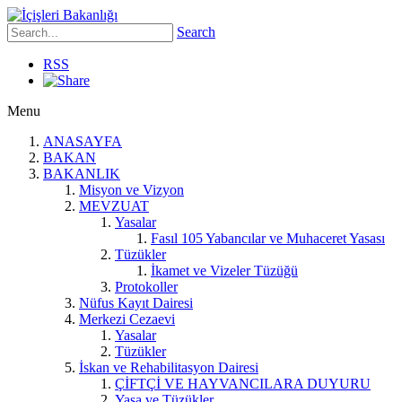
Search
RSS
Menu
ANASAYFA
BAKAN
BAKANLIK
Misyon ve Vizyon
MEVZUAT
Yasalar
Fasıl 105 Yabancılar ve Muhaceret Yasası
Tüzükler
İkamet ve Vizeler Tüzüğü
Protokoller
Nüfus Kayıt Dairesi
Merkezi Cezaevi
Yasalar
Tüzükler
İskan ve Rehabilitasyon Dairesi
ÇİFTÇİ VE HAYVANCILARA DUYURU
Yasa ve Tüzükler