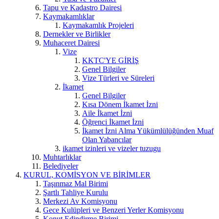
Tapu ve Kadastro Dairesi
Kaymakamlıklar
Kaymakamlık Projeleri
Dernekler ve Birlikler
Muhaceret Dairesi
Vize
KKTC'YE GİRİŞ
Genel Bilgiler
Vize Türleri ve Süreleri
İkamet
Genel Bilgiler
Kısa Dönem İkamet İzni
Aile İkamet İzni
Öğrenci İkamet İzni
İkamet İzni Alma Yükümlülüğünden Muaf
Olan Yabancılar
ikamet izinleri ve vizeler tuzugu
Muhtarlıklar
Belediyeler
KURUL, KOMİSYON VE BİRİMLER
Taşınmaz Mal Birimi
Şartlı Tahliye Kurulu
Merkezi Av Komisyonu
Gece Kulüpleri ve Benzeri Yerler Komisyonu
Konut Edindirme Birimi