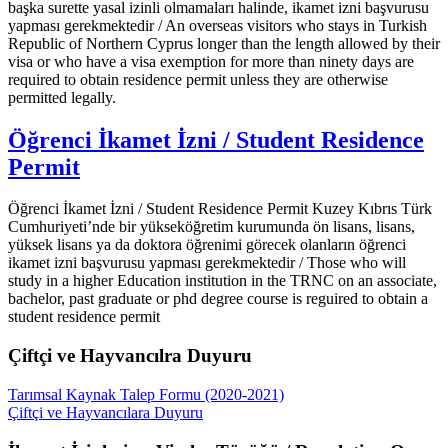
başka surette yasal izinli olmamaları halinde, ikamet izni başvurusu
yapması gerekmektedir / An overseas visitors who stays in Turkish
Republic of Northern Cyprus longer than the length allowed by their
visa or who have a visa exemption for more than ninety days are
required to obtain residence permit unless they are otherwise
permitted legally.
Öğrenci İkamet İzni / Student Residence
Permit
Öğrenci İkamet İzni / Student Residence Permit
Kuzey Kıbrıs Türk
Cumhuriyeti’nde bir yükseköğretim kurumunda ön lisans, lisans,
yüksek lisans ya da doktora öğrenimi görecek olanların öğrenci
ikamet izni başvurusu yapması gerekmektedir / Those who will
study in a higher Education institution in the TRNC on an associate,
bachelor, past graduate or phd degree course is reguired to obtain a
student residence permit
Çiftçi ve Hayvancılra Duyuru
Tarımsal Kaynak Talep Formu (2020-2021)
Çiftçi ve Hayvancılara Duyuru