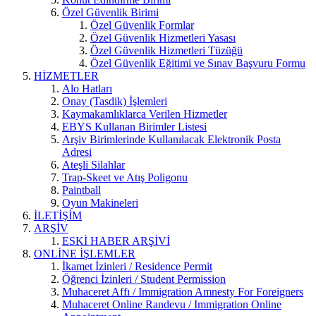
Özel Güvenlik Birimi
Özel Güvenlik Formlar
Özel Güvenlik Hizmetleri Yasası
Özel Güvenlik Hizmetleri Tüzüğü
Özel Güvenlik Eğitimi ve Sınav Başvuru Formu
HİZMETLER
Alo Hatları
Onay (Tasdik) İşlemleri
Kaymakamlıklarca Verilen Hizmetler
EBYS Kullanan Birimler Listesi
Arşiv Birimlerinde Kullanılacak Elektronik Posta
Adresi
Ateşli Silahlar
Trap-Skeet ve Atış Poligonu
Paintball
Oyun Makineleri
İLETİŞİM
ARŞİV
ESKİ HABER ARŞİVİ
ONLİNE İŞLEMLER
İkamet İzinleri / Residence Permit
Öğrenci İzinleri / Student Permission
Muhaceret Affı / Immigration Amnesty For Foreigners
Muhaceret Online Randevu / Immigration Online