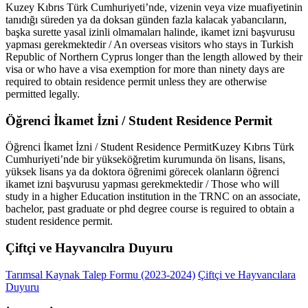
Kuzey Kıbrıs Türk Cumhuriyeti’nde, vizenin veya vize muafiyetinin
tanıdığı süreden ya da doksan günden fazla kalacak yabancıların,
başka surette yasal izinli olmamaları halinde, ikamet izni başvurusu
yapması gerekmektedir / An overseas visitors who stays in Turkish
Republic of Northern Cyprus longer than the length allowed by their
visa or who have a visa exemption for more than ninety days are
required to obtain residence permit unless they are otherwise
permitted legally.
Öğrenci İkamet İzni / Student Residence Permit
Öğrenci İkamet İzni / Student Residence PermitKuzey Kıbrıs Türk
Cumhuriyeti’nde bir yükseköğretim kurumunda ön lisans, lisans,
yüksek lisans ya da doktora öğrenimi görecek olanların öğrenci
ikamet izni başvurusu yapması gerekmektedir / Those who will
study in a higher Education institution in the TRNC on an associate,
bachelor, past graduate or phd degree course is reguired to obtain a
student residence permit.
Çiftçi ve Hayvancılra Duyuru
Tarımsal Kaynak Talep Formu (2023-2024)
Çiftçi ve Hayvancılara
Duyuru