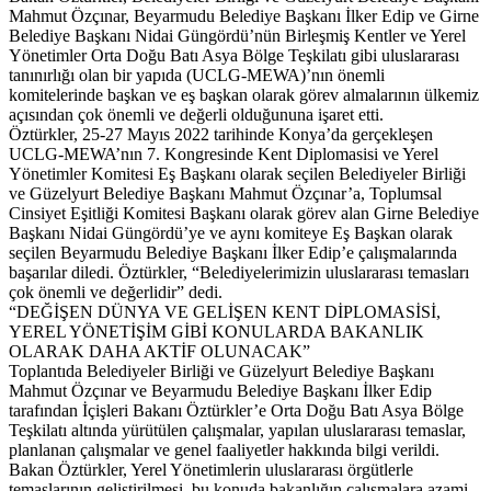
Mahmut Özçınar, Beyarmudu Belediye Başkanı İlker Edip ve Girne
Belediye Başkanı Nidai Güngördü’nün Birleşmiş Kentler ve Yerel
Yönetimler Orta Doğu Batı Asya Bölge Teşkilatı gibi uluslararası
tanınırlığı olan bir yapıda (UCLG-MEWA)’nın önemli
komitelerinde başkan ve eş başkan olarak görev almalarının ülkemiz
açısından çok önemli ve değerli olduğununa işaret etti.
Öztürkler, 25-27 Mayıs 2022 tarihinde Konya’da gerçekleşen
UCLG-MEWA’nın 7. Kongresinde Kent Diplomasisi ve Yerel
Yönetimler Komitesi Eş Başkanı olarak seçilen Belediyeler Birliği
ve Güzelyurt Belediye Başkanı Mahmut Özçınar’a, Toplumsal
Cinsiyet Eşitliği Komitesi Başkanı olarak görev alan Girne Belediye
Başkanı Nidai Güngördü’ye ve aynı komiteye Eş Başkan olarak
seçilen Beyarmudu Belediye Başkanı İlker Edip’e çalışmalarında
başarılar diledi. Öztürkler, “Belediyelerimizin uluslararası temasları
çok önemli ve değerlidir” dedi.
“DEĞİŞEN DÜNYA VE GELİŞEN KENT DİPLOMASİSİ,
YEREL YÖNETİŞİM GİBİ KONULARDA BAKANLIK
OLARAK DAHA AKTİF OLUNACAK”
Toplantıda Belediyeler Birliği ve Güzelyurt Belediye Başkanı
Mahmut Özçınar ve Beyarmudu Belediye Başkanı İlker Edip
tarafından İçişleri Bakanı Öztürkler’e Orta Doğu Batı Asya Bölge
Teşkilatı altında yürütülen çalışmalar, yapılan uluslararası temaslar,
planlanan çalışmalar ve genel faaliyetler hakkında bilgi verildi.
Bakan Öztürkler, Yerel Yönetimlerin uluslararası örgütlerle
temaslarının geliştirilmesi, bu konuda bakanlığın çalışmalara azami