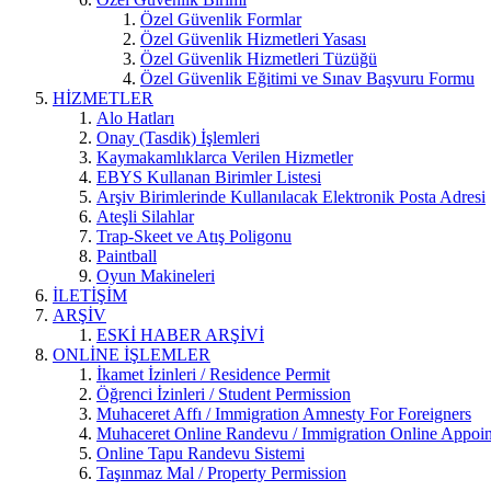
Özel Güvenlik Formlar
Özel Güvenlik Hizmetleri Yasası
Özel Güvenlik Hizmetleri Tüzüğü
Özel Güvenlik Eğitimi ve Sınav Başvuru Formu
HİZMETLER
Alo Hatları
Onay (Tasdik) İşlemleri
Kaymakamlıklarca Verilen Hizmetler
EBYS Kullanan Birimler Listesi
Arşiv Birimlerinde Kullanılacak Elektronik Posta Adresi
Ateşli Silahlar
Trap-Skeet ve Atış Poligonu
Paintball
Oyun Makineleri
İLETİŞİM
ARŞİV
ESKİ HABER ARŞİVİ
ONLİNE İŞLEMLER
İkamet İzinleri / Residence Permit
Öğrenci İzinleri / Student Permission
Muhaceret Affı / Immigration Amnesty For Foreigners
Muhaceret Online Randevu / Immigration Online Appoi
Online Tapu Randevu Sistemi
Taşınmaz Mal / Property Permission