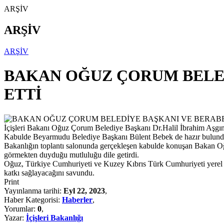
ARŞİV
ARŞİV
ARŞİV
BAKAN OĞUZ ÇORUM BELED
ETTİ
İçişleri Bakanı Oğuz Çorum Belediye Başkanı Dr.Halil İbrahim Aşgın, 
Kabulde Beyarmudu Belediye Başkanı Bülent Bebek de hazır bulund
Bakanlığın toplantı salonunda gerçekleşen kabulde konuşan Bakan Oğu
görmekten duyduğu mutluluğu dile getirdi.
Oğuz, Türkiye Cumhuriyeti ve Kuzey Kıbrıs Türk Cumhuriyeti yerel yönet
katkı sağlayacağını savundu.
Print
Yayınlanma tarihi:
Eyl 22, 2023
,
Haber Kategorisi:
Haberler
,
Yorumlar:
0
,
Yazar:
İçişleri Bakanlığı