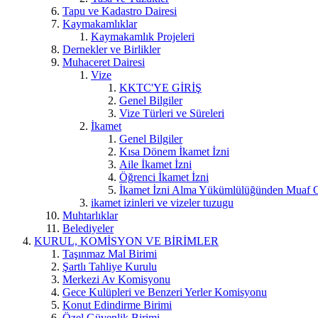
Tapu ve Kadastro Dairesi
Kaymakamlıklar
Kaymakamlık Projeleri
Dernekler ve Birlikler
Muhaceret Dairesi
Vize
KKTC'YE GİRİŞ
Genel Bilgiler
Vize Türleri ve Süreleri
İkamet
Genel Bilgiler
Kısa Dönem İkamet İzni
Aile İkamet İzni
Öğrenci İkamet İzni
İkamet İzni Alma Yükümlülüğünden Muaf O
ikamet izinleri ve vizeler tuzugu
Muhtarlıklar
Belediyeler
KURUL, KOMİSYON VE BİRİMLER
Taşınmaz Mal Birimi
Şartlı Tahliye Kurulu
Merkezi Av Komisyonu
Gece Kulüpleri ve Benzeri Yerler Komisyonu
Konut Edindirme Birimi
Özel Güvenlik Birimi