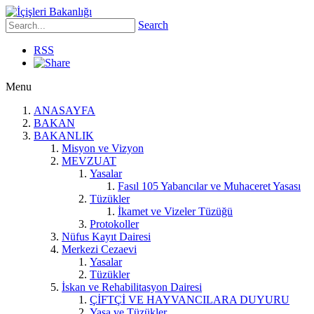
Search
RSS
Menu
ANASAYFA
BAKAN
BAKANLIK
Misyon ve Vizyon
MEVZUAT
Yasalar
Fasıl 105 Yabancılar ve Muhaceret Yasası
Tüzükler
İkamet ve Vizeler Tüzüğü
Protokoller
Nüfus Kayıt Dairesi
Merkezi Cezaevi
Yasalar
Tüzükler
İskan ve Rehabilitasyon Dairesi
ÇİFTÇİ VE HAYVANCILARA DUYURU
Yasa ve Tüzükler