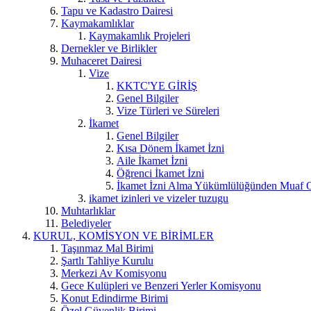
Tapu ve Kadastro Dairesi
Kaymakamlıklar
Kaymakamlık Projeleri
Dernekler ve Birlikler
Muhaceret Dairesi
Vize
KKTC'YE GİRİŞ
Genel Bilgiler
Vize Türleri ve Süreleri
İkamet
Genel Bilgiler
Kısa Dönem İkamet İzni
Aile İkamet İzni
Öğrenci İkamet İzni
İkamet İzni Alma Yükümlülüğünden Muaf O
ikamet izinleri ve vizeler tuzugu
Muhtarlıklar
Belediyeler
KURUL, KOMİSYON VE BİRİMLER
Taşınmaz Mal Birimi
Şartlı Tahliye Kurulu
Merkezi Av Komisyonu
Gece Kulüpleri ve Benzeri Yerler Komisyonu
Konut Edindirme Birimi
Özel Güvenlik Birimi