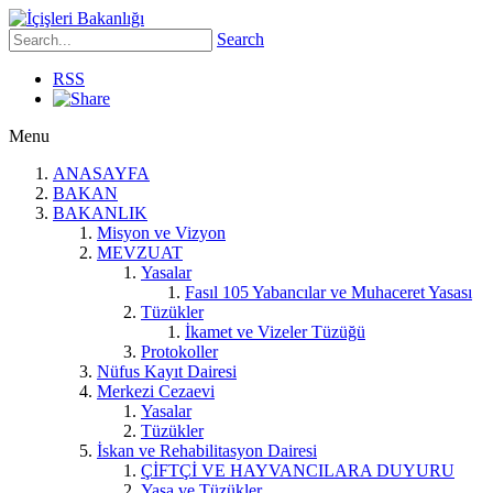
Search
RSS
Menu
ANASAYFA
BAKAN
BAKANLIK
Misyon ve Vizyon
MEVZUAT
Yasalar
Fasıl 105 Yabancılar ve Muhaceret Yasası
Tüzükler
İkamet ve Vizeler Tüzüğü
Protokoller
Nüfus Kayıt Dairesi
Merkezi Cezaevi
Yasalar
Tüzükler
İskan ve Rehabilitasyon Dairesi
ÇİFTÇİ VE HAYVANCILARA DUYURU
Yasa ve Tüzükler