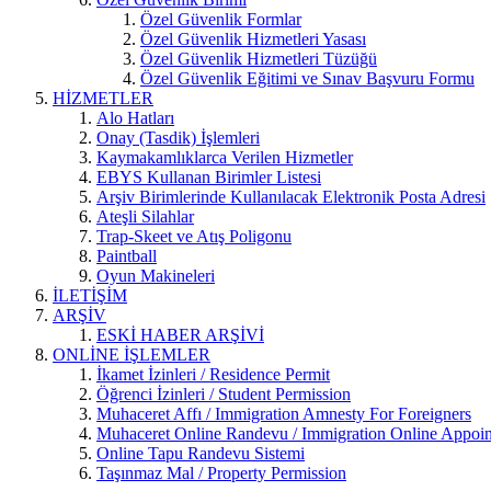
Özel Güvenlik Formlar
Özel Güvenlik Hizmetleri Yasası
Özel Güvenlik Hizmetleri Tüzüğü
Özel Güvenlik Eğitimi ve Sınav Başvuru Formu
HİZMETLER
Alo Hatları
Onay (Tasdik) İşlemleri
Kaymakamlıklarca Verilen Hizmetler
EBYS Kullanan Birimler Listesi
Arşiv Birimlerinde Kullanılacak Elektronik Posta Adresi
Ateşli Silahlar
Trap-Skeet ve Atış Poligonu
Paintball
Oyun Makineleri
İLETİŞİM
ARŞİV
ESKİ HABER ARŞİVİ
ONLİNE İŞLEMLER
İkamet İzinleri / Residence Permit
Öğrenci İzinleri / Student Permission
Muhaceret Affı / Immigration Amnesty For Foreigners
Muhaceret Online Randevu / Immigration Online Appoi
Online Tapu Randevu Sistemi
Taşınmaz Mal / Property Permission