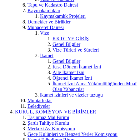
Tapu ve Kadastro Dairesi
Kaymakamlıklar
Kaymakamlık Projeleri
Dernekler ve Birlikler
Muhaceret Dairesi
Vize
KKTC'YE GİRİŞ
Genel Bilgiler
Vize Türleri ve Süreleri
İkamet
Genel Bilgiler
Kısa Dönem İkamet İzni
Aile İkamet İzni
Öğrenci İkamet İzni
İkamet İzni Alma Yükümlülüğünden Muaf
Olan Yabancılar
ikamet izinleri ve vizeler tuzugu
Muhtarlıklar
Belediyeler
KURUL, KOMİSYON VE BİRİMLER
Taşınmaz Mal Birimi
Şartlı Tahliye Kurulu
Merkezi Av Komisyonu
Gece Kulüpleri ve Benzeri Yerler Komisyonu
Konut Edindirme Birimi