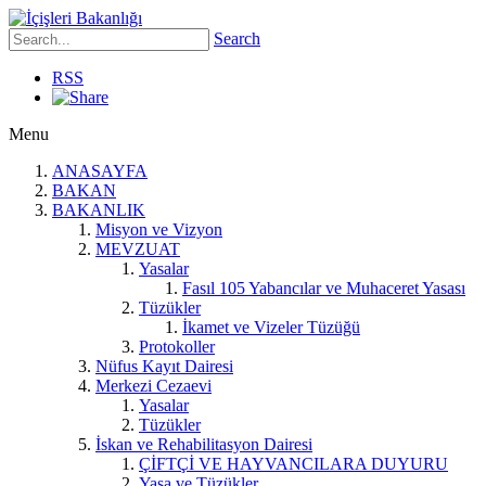
Search
RSS
Menu
ANASAYFA
BAKAN
BAKANLIK
Misyon ve Vizyon
MEVZUAT
Yasalar
Fasıl 105 Yabancılar ve Muhaceret Yasası
Tüzükler
İkamet ve Vizeler Tüzüğü
Protokoller
Nüfus Kayıt Dairesi
Merkezi Cezaevi
Yasalar
Tüzükler
İskan ve Rehabilitasyon Dairesi
ÇİFTÇİ VE HAYVANCILARA DUYURU
Yasa ve Tüzükler