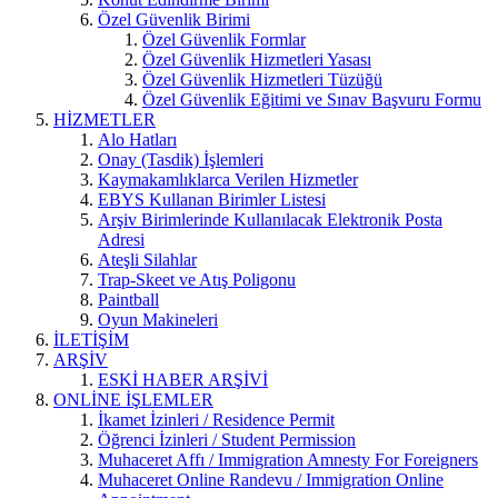
Özel Güvenlik Birimi
Özel Güvenlik Formlar
Özel Güvenlik Hizmetleri Yasası
Özel Güvenlik Hizmetleri Tüzüğü
Özel Güvenlik Eğitimi ve Sınav Başvuru Formu
HİZMETLER
Alo Hatları
Onay (Tasdik) İşlemleri
Kaymakamlıklarca Verilen Hizmetler
EBYS Kullanan Birimler Listesi
Arşiv Birimlerinde Kullanılacak Elektronik Posta
Adresi
Ateşli Silahlar
Trap-Skeet ve Atış Poligonu
Paintball
Oyun Makineleri
İLETİŞİM
ARŞİV
ESKİ HABER ARŞİVİ
ONLİNE İŞLEMLER
İkamet İzinleri / Residence Permit
Öğrenci İzinleri / Student Permission
Muhaceret Affı / Immigration Amnesty For Foreigners
Muhaceret Online Randevu / Immigration Online